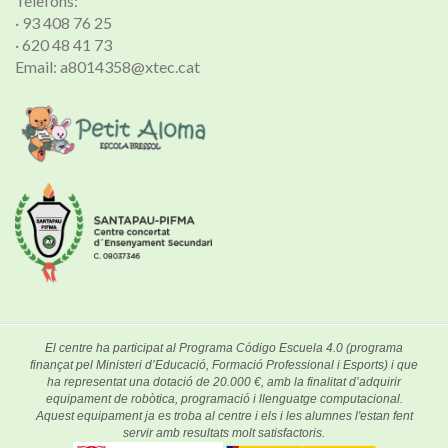
Telèfons:
· 93 408 76 25
· 620 48 41 73
Email: a8014358@xtec.cat
El centre ha participat al Programa Código Escuela 4.0 (programa
finançat pel Ministeri d’Educació, Formació Professional i Esports) i que
ha representat una dotació de 20.000 €, amb la finalitat d’adquirir
equipament de robòtica, programació i llenguatge computacional.
Aquest equipament ja es troba al centre i els i les alumnes l'estan fent
servir amb resultats molt satisfactoris.