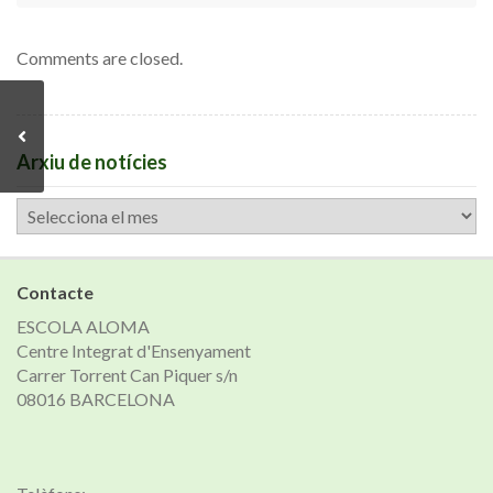
Comments are closed.
Arxiu de notícies
Arxiu
de
notícies
Contacte
ESCOLA ALOMA
Centre Integrat d'Ensenyament
Carrer Torrent Can Piquer s/n
08016 BARCELONA