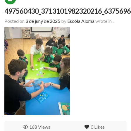
497560430_3713101982320216_6375696
Posted on
3 de juny de 2025
by
Escola Aloma
wrote in
.
168 Views
0
Likes