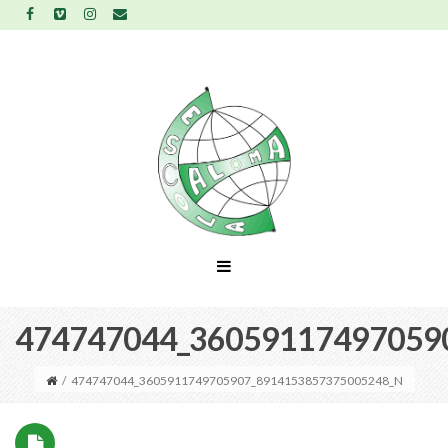
474747044_36059117497059
/
474747044_3605911749705907_8914153857375005248_N