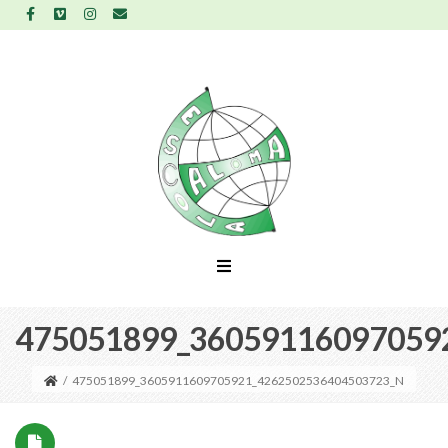
475051899_36059116097059
/
475051899_3605911609705921_4262502536404503723_N