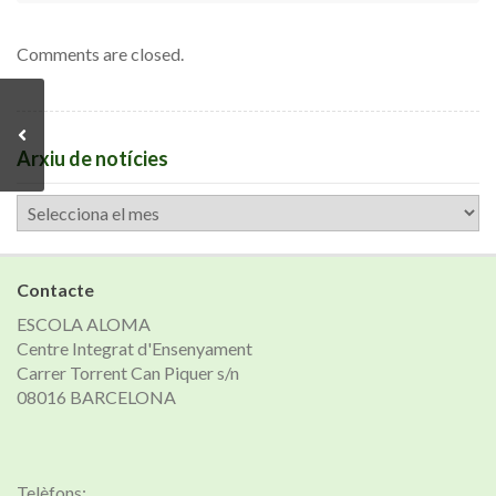
Comments are closed.
Arxiu de notícies
Arxiu
de
notícies
Contacte
ESCOLA ALOMA
Centre Integrat d'Ensenyament
Carrer Torrent Can Piquer s/n
08016 BARCELONA
Telèfons: