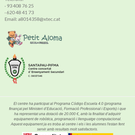
· 93 408 76 25
· 620 48 41 73
Email: a8014358@xtec.cat
El centre ha participat al Programa Código Escuela 4.0 (programa
finançat pel Ministeri d’Educació, Formació Professional i Esports) i que
ha representat una dotació de 20.000 €, amb la finalitat d’adquirir
equipament de robòtica, programació i llenguatge computacional.
Aquest equipament ja es troba al centre i els i les alumnes l'estan fent
servir amb resultats molt satisfactoris.