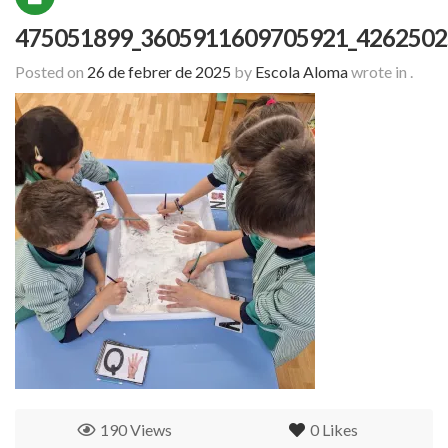
475051899_3605911609705921_4262502
Posted on
26 de febrer de 2025
by
Escola Aloma
wrote in
.
190 Views
0
Likes