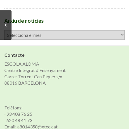
Arxiu de notícies
Arxiu
de
notícies
Contacte
ESCOLA ALOMA
Centre Integrat d'Ensenyament
Carrer Torrent Can Piquer s/n
08016 BARCELONA
Telèfons:
· 93 408 76 25
· 620 48 41 73
Email: a8014358@xtec.cat