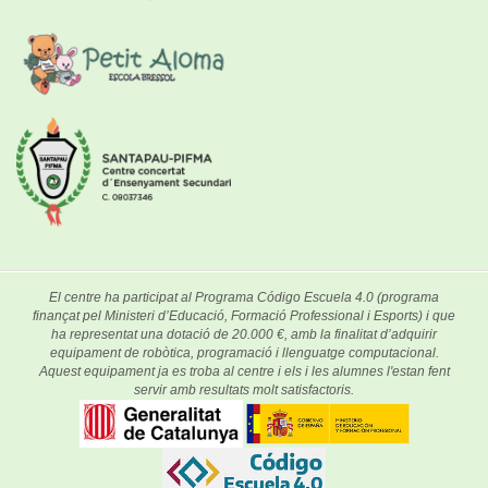
El centre ha participat al Programa Código Escuela 4.0 (programa
finançat pel Ministeri d’Educació, Formació Professional i Esports) i que
ha representat una dotació de 20.000 €, amb la finalitat d’adquirir
equipament de robòtica, programació i llenguatge computacional.
Aquest equipament ja es troba al centre i els i les alumnes l'estan fent
servir amb resultats molt satisfactoris.