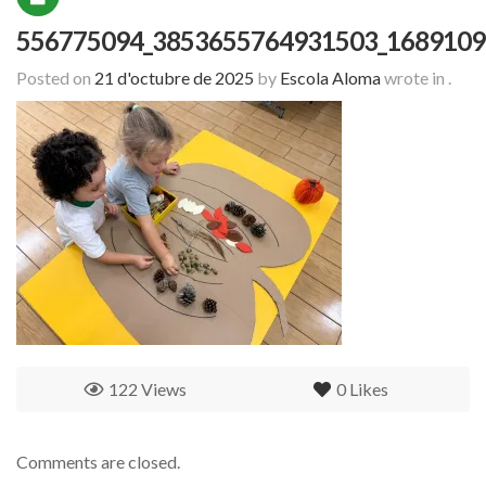
556775094_3853655764931503_1689109
Posted on
21 d'octubre de 2025
by
Escola Aloma
wrote in
.
122 Views
0
Likes
Comments are closed.