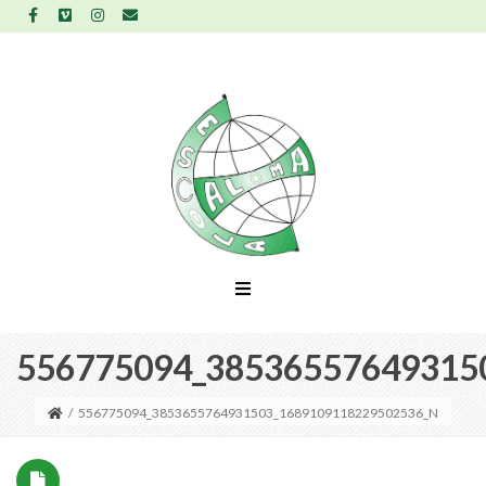
556775094_38536557649315
/
556775094_3853655764931503_1689109118229502536_N