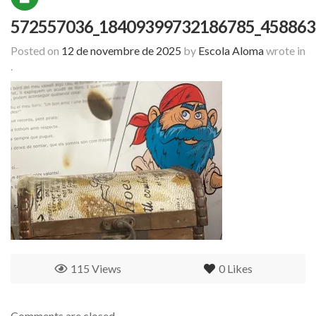
572557036_18409399732186785_458863
Posted on
12 de novembre de 2025
by
Escola Aloma
wrote in
.
115 Views
0
Likes
Comments are closed.