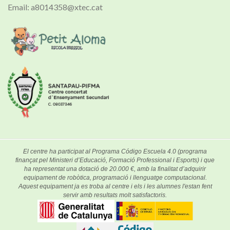
Email: a8014358@xtec.cat
El centre ha participat al Programa Código Escuela 4.0 (programa
finançat pel Ministeri d’Educació, Formació Professional i Esports) i que
ha representat una dotació de 20.000 €, amb la finalitat d’adquirir
equipament de robòtica, programació i llenguatge computacional.
Aquest equipament ja es troba al centre i els i les alumnes l'estan fent
servir amb resultats molt satisfactoris.