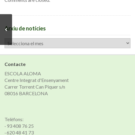
Arxiu de notícies
Arxiu
de
notícies
Contacte
ESCOLA ALOMA
Centre Integrat d'Ensenyament
Carrer Torrent Can Piquer s/n
08016 BARCELONA
Telèfons:
· 93 408 76 25
· 620 48 41 73