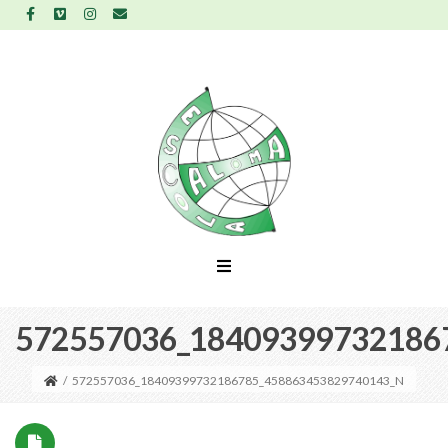
572557036_18409399732186
/
572557036_18409399732186785_458863453829740143_N