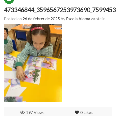
473346844_3596567253973690_7599453
Posted on
26 de febrer de 2025
by
Escola Aloma
wrote in
.
197 Views
0
Likes