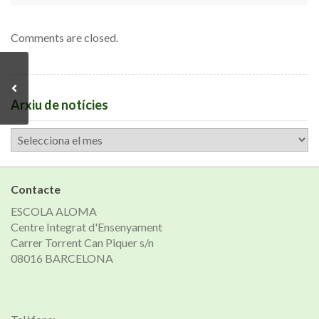
Comments are closed.
Arxiu de notícies
Arxiu
de
notícies
Contacte
ESCOLA ALOMA
Centre Integrat d'Ensenyament
Carrer Torrent Can Piquer s/n
08016 BARCELONA