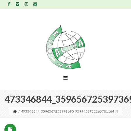
473346844_35965672539736
/
473346844_3596567253973690_7599453732265781164_N