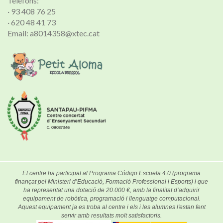
Telèfons:
· 93 408 76 25
· 620 48 41 73
Email: a8014358@xtec.cat
El centre ha participat al Programa Código Escuela 4.0 (programa
finançat pel Ministeri d’Educació, Formació Professional i Esports) i que
ha representat una dotació de 20.000 €, amb la finalitat d’adquirir
equipament de robòtica, programació i llenguatge computacional.
Aquest equipament ja es troba al centre i els i les alumnes l'estan fent
servir amb resultats molt satisfactoris.