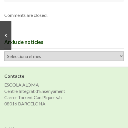
Comments are closed.
Arxiu de notícies
Arxiu
de
notícies
Contacte
ESCOLA ALOMA
Centre Integrat d'Ensenyament
Carrer Torrent Can Piquer s/n
08016 BARCELONA