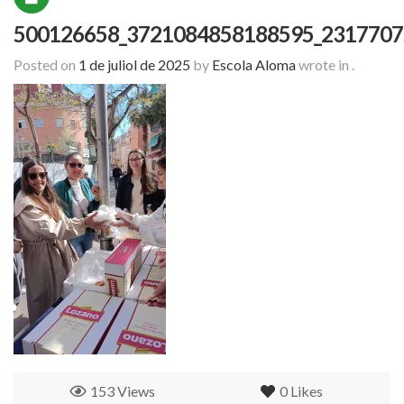
500126658_3721084858188595_2317707
Posted on
1 de juliol de 2025
by
Escola Aloma
wrote in
.
153 Views
0
Likes