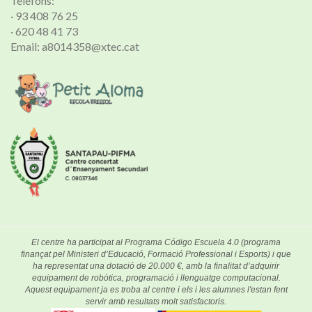
Telèfons:
· 93 408 76 25
· 620 48 41 73
Email: a8014358@xtec.cat
El centre ha participat al Programa Código Escuela 4.0 (programa
finançat pel Ministeri d’Educació, Formació Professional i Esports) i que
ha representat una dotació de 20.000 €, amb la finalitat d’adquirir
equipament de robòtica, programació i llenguatge computacional.
Aquest equipament ja es troba al centre i els i les alumnes l'estan fent
servir amb resultats molt satisfactoris.