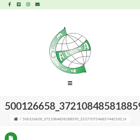
500126658_37210848581885
/
500126658_3721084858188595_2317707546857442503_N