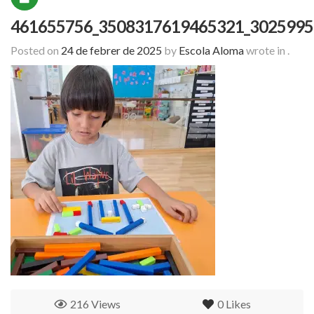
461655756_3508317619465321_3025995
Posted on
24 de febrer de 2025
by
Escola Aloma
wrote in
.
216 Views
0
Likes