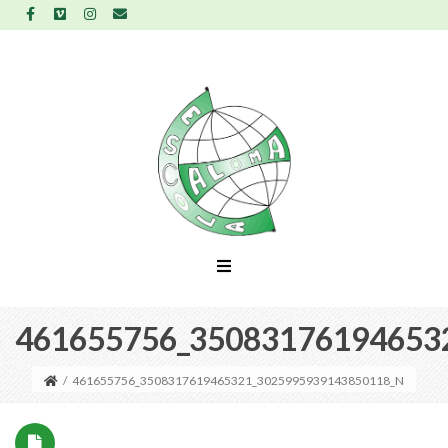
461655756_35083176194653
/
461655756_3508317619465321_3025995939143850118_N