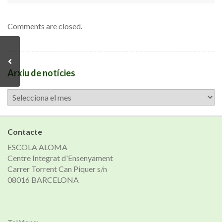
Comments are closed.
Arxiu de notícies
Arxiu
de
notícies
Contacte
ESCOLA ALOMA
Centre Integrat d'Ensenyament
Carrer Torrent Can Piquer s/n
08016 BARCELONA