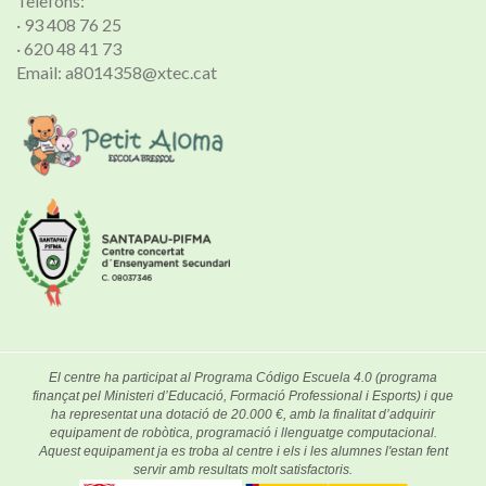
Telèfons:
· 93 408 76 25
· 620 48 41 73
Email: a8014358@xtec.cat
El centre ha participat al Programa Código Escuela 4.0 (programa
finançat pel Ministeri d’Educació, Formació Professional i Esports) i que
ha representat una dotació de 20.000 €, amb la finalitat d’adquirir
equipament de robòtica, programació i llenguatge computacional.
Aquest equipament ja es troba al centre i els i les alumnes l'estan fent
servir amb resultats molt satisfactoris.