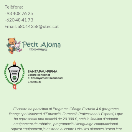
Telèfons:
· 93 408 76 25
· 620 48 41 73
Email: a8014358@xtec.cat
El centre ha participat al Programa Código Escuela 4.0 (programa
finançat pel Ministeri d’Educació, Formació Professional i Esports) i que
ha representat una dotació de 20.000 €, amb la finalitat d’adquirir
equipament de robòtica, programació i llenguatge computacional.
Aquest equipament ja es troba al centre i els i les alumnes l'estan fent