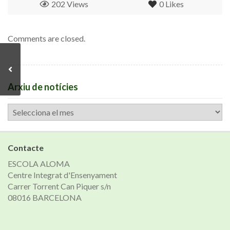
202 Views
0
Likes
Comments are closed.
Arxiu de notícies
Arxiu
de
notícies
Contacte
ESCOLA ALOMA
Centre Integrat d'Ensenyament
Carrer Torrent Can Piquer s/n
08016 BARCELONA