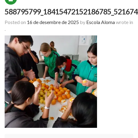
588795799_18415472152186785_521674
Posted on
16 de desembre de 2025
by
Escola Aloma
wrote in
.