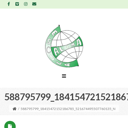
588795799_18415472152186
/
588795799_18415472152186785_521674495507760135_N