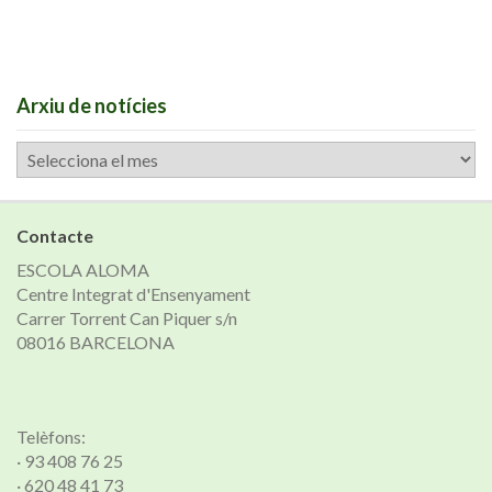
Arxiu de notícies
Arxiu
de
notícies
Contacte
ESCOLA ALOMA
Centre Integrat d'Ensenyament
Carrer Torrent Can Piquer s/n
08016 BARCELONA
Telèfons:
· 93 408 76 25
· 620 48 41 73