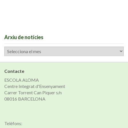
Arxiu de notícies
Arxiu
de
notícies
Contacte
ESCOLA ALOMA
Centre Integrat d'Ensenyament
Carrer Torrent Can Piquer s/n
08016 BARCELONA
Telèfons: