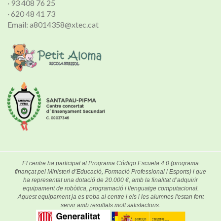
· 93 408 76 25
· 620 48 41 73
Email: a8014358@xtec.cat
El centre ha participat al Programa Código Escuela 4.0 (programa
finançat pel Ministeri d’Educació, Formació Professional i Esports) i que
ha representat una dotació de 20.000 €, amb la finalitat d’adquirir
equipament de robòtica, programació i llenguatge computacional.
Aquest equipament ja es troba al centre i els i les alumnes l'estan fent
servir amb resultats molt satisfactoris.