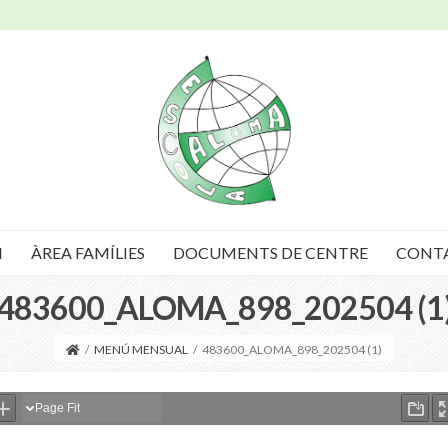
I
ÀREA FAMÍLIES
DOCUMENTS DE CENTRE
CONT
483600_ALOMA_898_202504 (1
/
MENÚ MENSUAL
/
483600_ALOMA_898_202504 (1)