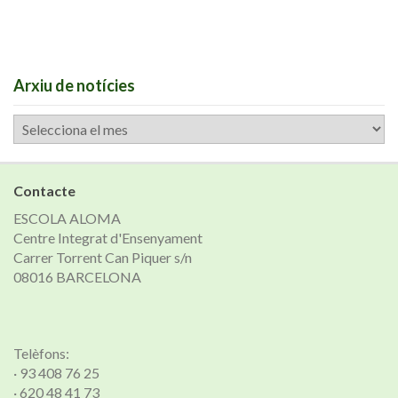
Arxiu de notícies
Arxiu
de
notícies
Contacte
ESCOLA ALOMA
Centre Integrat d'Ensenyament
Carrer Torrent Can Piquer s/n
08016 BARCELONA
Telèfons:
· 93 408 76 25
· 620 48 41 73