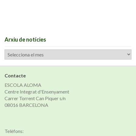
Arxiu de notícies
Arxiu
de
notícies
Contacte
ESCOLA ALOMA
Centre Integrat d'Ensenyament
Carrer Torrent Can Piquer s/n
08016 BARCELONA
Telèfons: