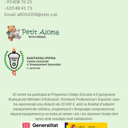
· 93 408 76 25
· 620 48 41 73
Email: a8014358@xtec.cat
El centre ha participat al Programa Código Escuela 4.0 (programa
finançat pel Ministeri d’Educació, Formació Professional i Esports) i que
ha representat una dotació de 20.000 €, amb la finalitat d’adquirir
equipament de robòtica, programació i llenguatge computacional.
Aquest equipament ja es troba al centre i els i les alumnes l'estan fent
servir amb resultats molt satisfactoris.