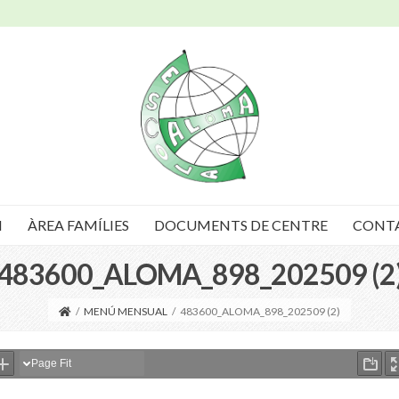
I
ÀREA FAMÍLIES
DOCUMENTS DE CENTRE
CONT
483600_ALOMA_898_202509 (2
/
MENÚ MENSUAL
/
483600_ALOMA_898_202509 (2)