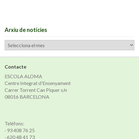
Arxiu de notícies
Arxiu
de
notícies
Contacte
ESCOLA ALOMA
Centre Integrat d'Ensenyament
Carrer Torrent Can Piquer s/n
08016 BARCELONA
Telèfons:
· 93 408 76 25
· 620 48 41 73