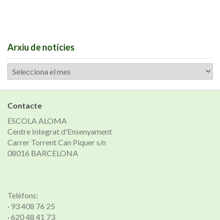
Arxiu de notícies
Arxiu
de
notícies
Contacte
ESCOLA ALOMA
Centre Integrat d'Ensenyament
Carrer Torrent Can Piquer s/n
08016 BARCELONA
Telèfons:
· 93 408 76 25
· 620 48 41 73