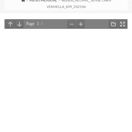
/
MENÚ MENSUAL
/
483600_ALOMA__SENSE CARN
VERMELLA_899_202506