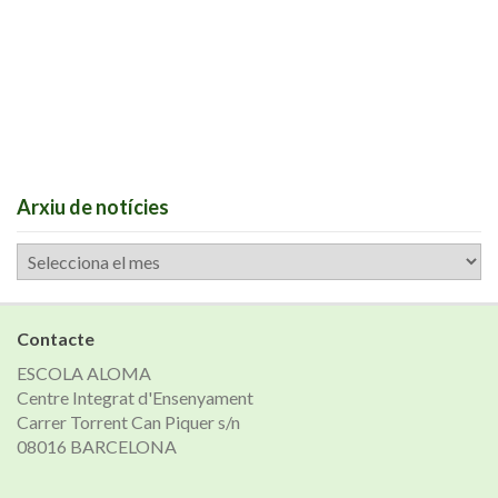
Arxiu de notícies
Arxiu
de
notícies
Contacte
ESCOLA ALOMA
Centre Integrat d'Ensenyament
Carrer Torrent Can Piquer s/n
08016 BARCELONA