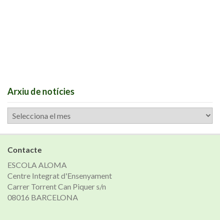
Arxiu de notícies
Arxiu
de
notícies
Contacte
ESCOLA ALOMA
Centre Integrat d'Ensenyament
Carrer Torrent Can Piquer s/n
08016 BARCELONA