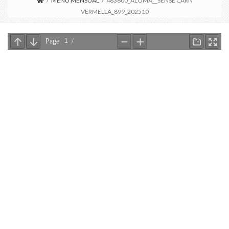
/
MENÚ MENSUAL
/
483600_ALOMA__SENSE CARN
VERMELLA_899_202510