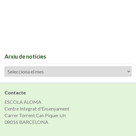
Arxiu de notícies
Arxiu
de
notícies
Contacte
ESCOLA ALOMA
Centre Integrat d'Ensenyament
Carrer Torrent Can Piquer s/n
08016 BARCELONA