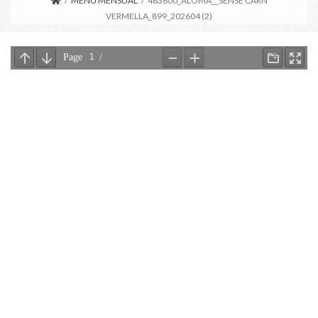
/
MENÚ MENSUAL
/
483600_ALOMA__SENSE CARN
VERMELLA_899_202604 (2)