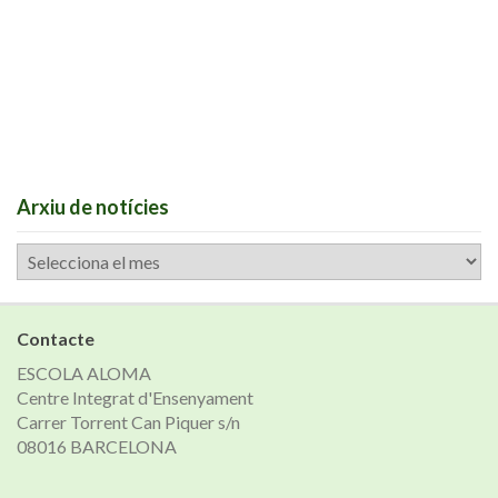
Arxiu de notícies
Arxiu
de
notícies
Contacte
ESCOLA ALOMA
Centre Integrat d'Ensenyament
Carrer Torrent Can Piquer s/n
08016 BARCELONA