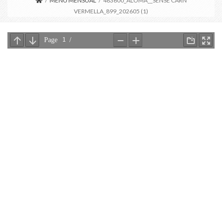
/
MENÚ MENSUAL
/
483600_ALOMA__SENSE CARN
VERMELLA_899_202605 (1)