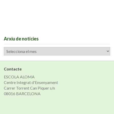
Arxiu de notícies
Arxiu
de
notícies
Contacte
ESCOLA ALOMA
Centre Integrat d'Ensenyament
Carrer Torrent Can Piquer s/n
08016 BARCELONA