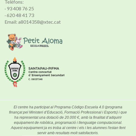
Telèfons:
· 93 408 76 25
· 620 48 41 73
Email: a8014358@xtec.cat
El centre ha participat al Programa Código Escuela 4.0 (programa
finançat pel Ministeri d’Educació, Formació Professional i Esports) i que
ha representat una dotació de 20.000 €, amb la finalitat d’adquirir
equipament de robòtica, programació i llenguatge computacional.
Aquest equipament ja es troba al centre i els i les alumnes l'estan fent
servir amb resultats molt satisfactoris.