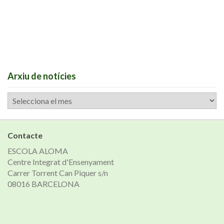
Arxiu de notícies
Arxiu
de
notícies
Contacte
ESCOLA ALOMA
Centre Integrat d'Ensenyament
Carrer Torrent Can Piquer s/n
08016 BARCELONA