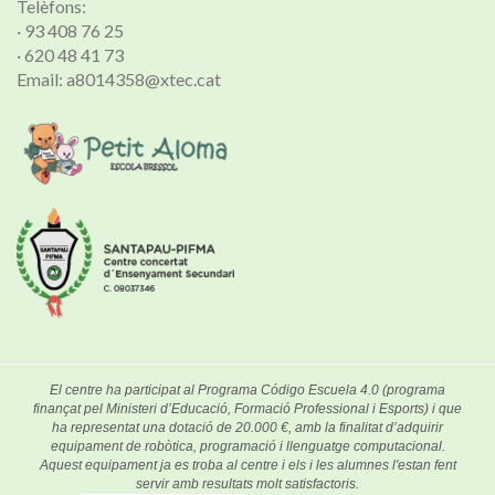
Telèfons:
· 93 408 76 25
· 620 48 41 73
Email: a8014358@xtec.cat
El centre ha participat al Programa Código Escuela 4.0 (programa
finançat pel Ministeri d’Educació, Formació Professional i Esports) i que
ha representat una dotació de 20.000 €, amb la finalitat d’adquirir
equipament de robòtica, programació i llenguatge computacional.
Aquest equipament ja es troba al centre i els i les alumnes l'estan fent
servir amb resultats molt satisfactoris.