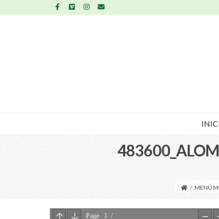
INIC
483600_ALOMA
/
MENÚ M