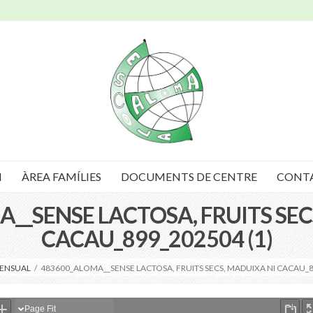
I
ÀREA FAMÍLIES
DOCUMENTS DE CENTRE
CONT
__SENSE LACTOSA, FRUITS SEC
CACAU_899_202504 (1)
ENSUAL
/
483600_ALOMA__SENSE LACTOSA, FRUITS SECS, MADUIXA NI CACAU_8