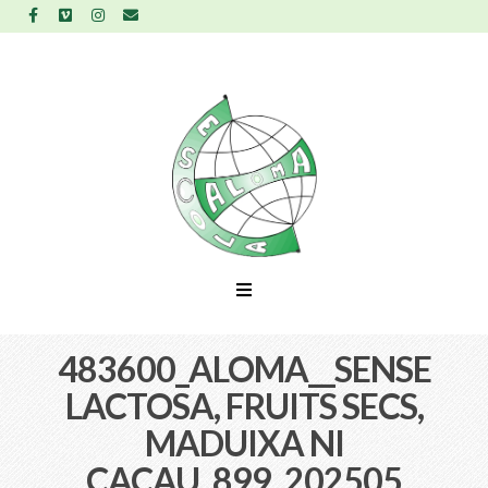
483600_ALOMA__SENSE
LACTOSA, FRUITS SECS,
MADUIXA NI
CACAU_899_202505