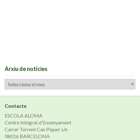
Arxiu de notícies
Arxiu
de
notícies
Contacte
ESCOLA ALOMA
Centre Integrat d'Ensenyament
Carrer Torrent Can Piquer s/n
08016 BARCELONA