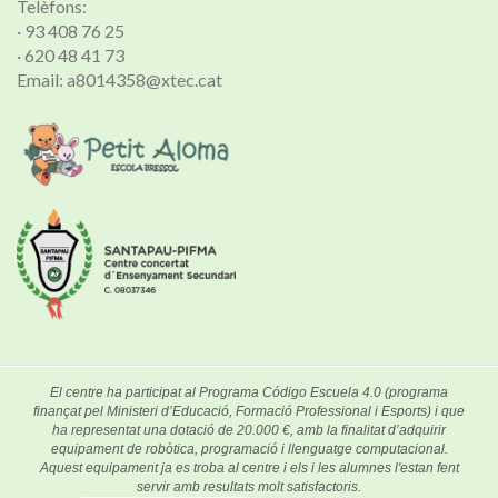
Telèfons:
· 93 408 76 25
· 620 48 41 73
Email: a8014358@xtec.cat
El centre ha participat al Programa Código Escuela 4.0 (programa
finançat pel Ministeri d’Educació, Formació Professional i Esports) i que
ha representat una dotació de 20.000 €, amb la finalitat d’adquirir
equipament de robòtica, programació i llenguatge computacional.
Aquest equipament ja es troba al centre i els i les alumnes l'estan fent
servir amb resultats molt satisfactoris.