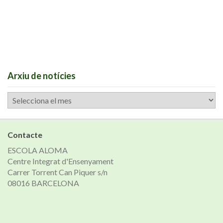
Arxiu de notícies
Arxiu
de
notícies
Contacte
ESCOLA ALOMA
Centre Integrat d'Ensenyament
Carrer Torrent Can Piquer s/n
08016 BARCELONA