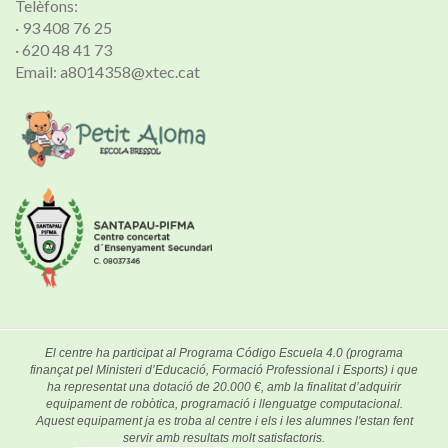
Telèfons:
· 93 408 76 25
· 620 48 41 73
Email: a8014358@xtec.cat
El centre ha participat al Programa Código Escuela 4.0 (programa
finançat pel Ministeri d’Educació, Formació Professional i Esports) i que
ha representat una dotació de 20.000 €, amb la finalitat d’adquirir
equipament de robòtica, programació i llenguatge computacional.
Aquest equipament ja es troba al centre i els i les alumnes l'estan fent
servir amb resultats molt satisfactoris.