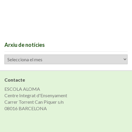
Arxiu de notícies
Arxiu
de
notícies
Contacte
ESCOLA ALOMA
Centre Integrat d'Ensenyament
Carrer Torrent Can Piquer s/n
08016 BARCELONA