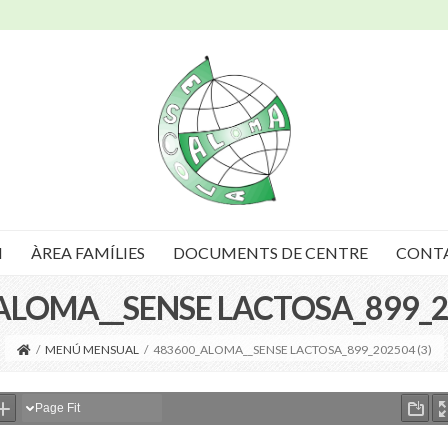
I
ÀREA FAMÍLIES
DOCUMENTS DE CENTRE
CONT
ALOMA__SENSE LACTOSA_899_20
/
MENÚ MENSUAL
/
483600_ALOMA__SENSE LACTOSA_899_202504 (3)