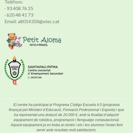
Telèfons:
· 93 408 76 25
· 620 48 41 73
Email: a8014358@xtec.cat
El centre ha participat al Programa Código Escuela 4.0 (programa
finançat pel Ministeri d’Educació, Formació Professional i Esports) i que
ha representat una dotació de 20.000 €, amb la finalitat d’adquirir
equipament de robòtica, programació i llenguatge computacional.
Aquest equipament ja es troba al centre i els i les alumnes l'estan fent
servir amb resultats molt satisfactoris.