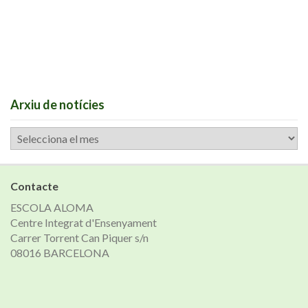
Arxiu de notícies
Arxiu
de
notícies
Contacte
ESCOLA ALOMA
Centre Integrat d'Ensenyament
Carrer Torrent Can Piquer s/n
08016 BARCELONA