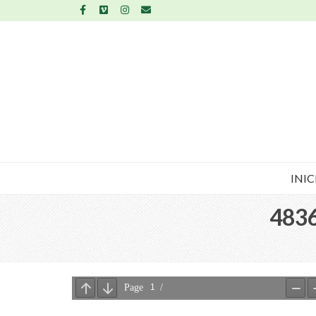
INIC
483