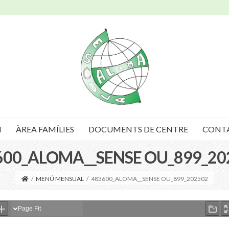
I
ÀREA FAMÍLIES
DOCUMENTS DE CENTRE
CONT
600_ALOMA__SENSE OU_899_20
/
MENÚ MENSUAL
/
483600_ALOMA__SENSE OU_899_202502