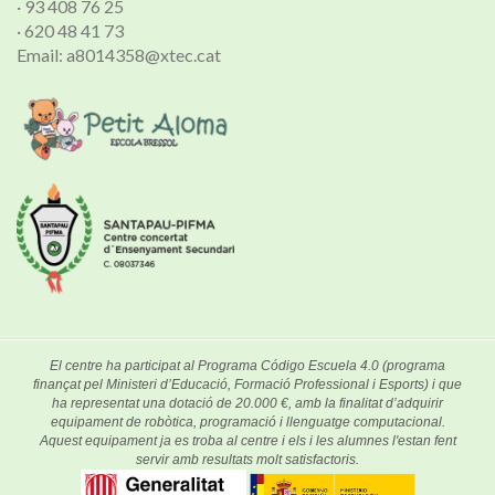
· 93 408 76 25
· 620 48 41 73
Email: a8014358@xtec.cat
El centre ha participat al Programa Código Escuela 4.0 (programa
finançat pel Ministeri d’Educació, Formació Professional i Esports) i que
ha representat una dotació de 20.000 €, amb la finalitat d’adquirir
equipament de robòtica, programació i llenguatge computacional.
Aquest equipament ja es troba al centre i els i les alumnes l'estan fent
servir amb resultats molt satisfactoris.