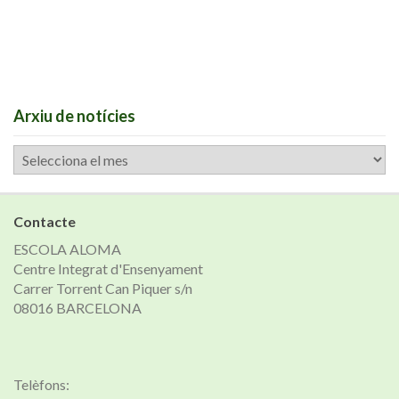
Arxiu de notícies
Arxiu
de
notícies
Contacte
ESCOLA ALOMA
Centre Integrat d'Ensenyament
Carrer Torrent Can Piquer s/n
08016 BARCELONA
Telèfons: