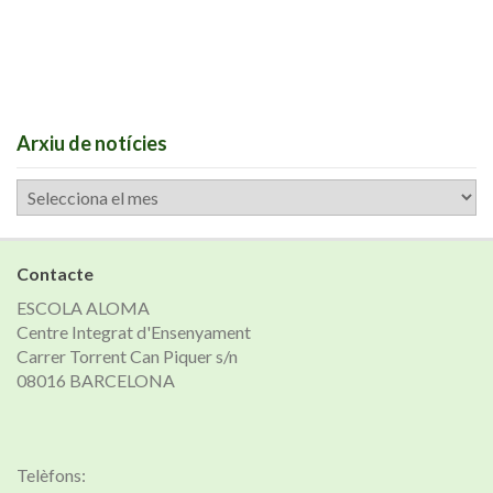
Arxiu de notícies
Arxiu
de
notícies
Contacte
ESCOLA ALOMA
Centre Integrat d'Ensenyament
Carrer Torrent Can Piquer s/n
08016 BARCELONA
Telèfons: