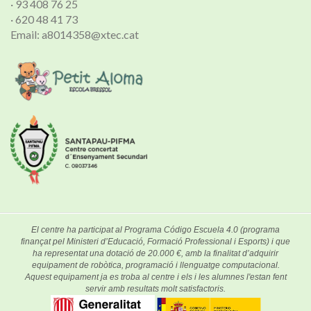
· 93 408 76 25
· 620 48 41 73
Email: a8014358@xtec.cat
El centre ha participat al Programa Código Escuela 4.0 (programa
finançat pel Ministeri d’Educació, Formació Professional i Esports) i que
ha representat una dotació de 20.000 €, amb la finalitat d’adquirir
equipament de robòtica, programació i llenguatge computacional.
Aquest equipament ja es troba al centre i els i les alumnes l'estan fent
servir amb resultats molt satisfactoris.