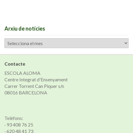
Arxiu de notícies
Arxiu
de
notícies
Contacte
ESCOLA ALOMA
Centre Integrat d'Ensenyament
Carrer Torrent Can Piquer s/n
08016 BARCELONA
Telèfons:
· 93 408 76 25
· 620 48 41 73