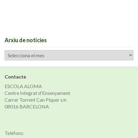
Arxiu de notícies
Arxiu
de
notícies
Contacte
ESCOLA ALOMA
Centre Integrat d'Ensenyament
Carrer Torrent Can Piquer s/n
08016 BARCELONA
Telèfons: