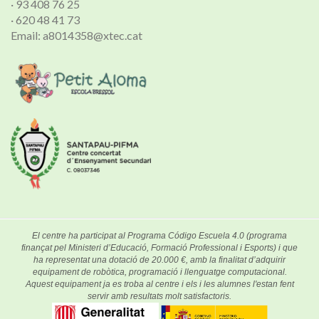
· 93 408 76 25
· 620 48 41 73
Email: a8014358@xtec.cat
El centre ha participat al Programa Código Escuela 4.0 (programa
finançat pel Ministeri d’Educació, Formació Professional i Esports) i que
ha representat una dotació de 20.000 €, amb la finalitat d’adquirir
equipament de robòtica, programació i llenguatge computacional.
Aquest equipament ja es troba al centre i els i les alumnes l'estan fent
servir amb resultats molt satisfactoris.