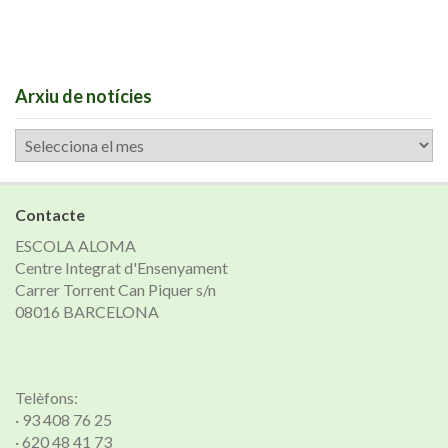
Arxiu de notícies
Arxiu
de
notícies
Contacte
ESCOLA ALOMA
Centre Integrat d'Ensenyament
Carrer Torrent Can Piquer s/n
08016 BARCELONA
Telèfons:
· 93 408 76 25
· 620 48 41 73