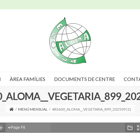
I
ÀREA FAMÍLIES
DOCUMENTS DE CENTRE
CONT
0_ALOMA__VEGETARIA_899_2025
/
MENÚ MENSUAL
/
483600_ALOMA__VEGETARIA_899_202509 (1)