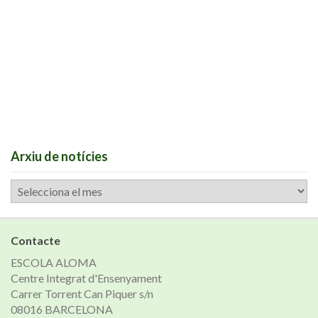
Arxiu de notícies
Arxiu
de
notícies
Contacte
ESCOLA ALOMA
Centre Integrat d'Ensenyament
Carrer Torrent Can Piquer s/n
08016 BARCELONA