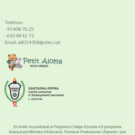
Telèfons:
· 93 408 76 25
· 620 48 41 73
Email: a8014358@xtec.cat
El centre ha participat al Programa Código Escuela 4.0 (programa
finançat pel Ministeri d’Educació, Formació Professional i Esports) i que