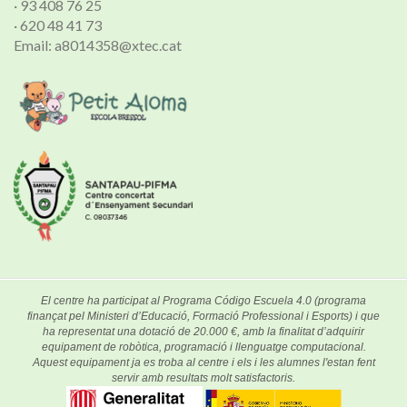
· 93 408 76 25
· 620 48 41 73
Email: a8014358@xtec.cat
El centre ha participat al Programa Código Escuela 4.0 (programa
finançat pel Ministeri d’Educació, Formació Professional i Esports) i que
ha representat una dotació de 20.000 €, amb la finalitat d’adquirir
equipament de robòtica, programació i llenguatge computacional.
Aquest equipament ja es troba al centre i els i les alumnes l'estan fent
servir amb resultats molt satisfactoris.