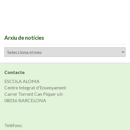
Arxiu de notícies
Arxiu
de
notícies
Contacte
ESCOLA ALOMA
Centre Integrat d'Ensenyament
Carrer Torrent Can Piquer s/n
08016 BARCELONA
Telèfons: