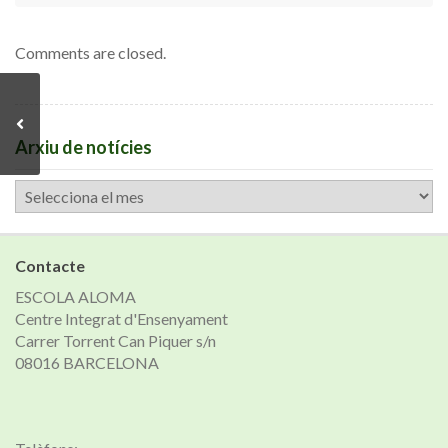
Comments are closed.
Arxiu de notícies
Arxiu
de
notícies
Contacte
ESCOLA ALOMA
Centre Integrat d'Ensenyament
Carrer Torrent Can Piquer s/n
08016 BARCELONA