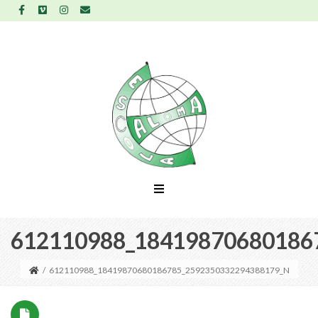
612110988_18419870680186
/
612110988_18419870680186785_2592350332294388179_N