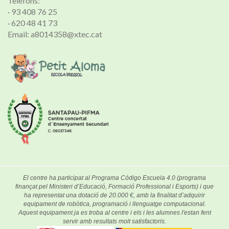
Telèfons:
· 93 408 76 25
· 620 48 41 73
Email: a8014358@xtec.cat
El centre ha participat al Programa Código Escuela 4.0 (programa
finançat pel Ministeri d’Educació, Formació Professional i Esports) i que
ha representat una dotació de 20.000 €, amb la finalitat d’adquirir
equipament de robòtica, programació i llenguatge computacional.
Aquest equipament ja es troba al centre i els i les alumnes l'estan fent
servir amb resultats molt satisfactoris.