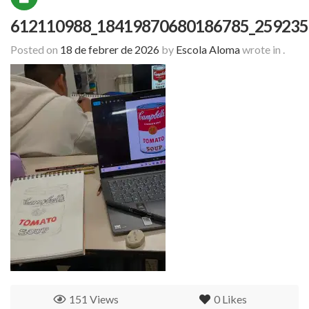
612110988_18419870680186785_259235
Posted on
18 de febrer de 2026
by
Escola Aloma
wrote in
.
151 Views
0
Likes