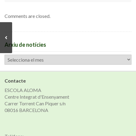
Comments are closed.
Arxiu de notícies
Arxiu
de
notícies
Contacte
ESCOLA ALOMA
Centre Integrat d'Ensenyament
Carrer Torrent Can Piquer s/n
08016 BARCELONA