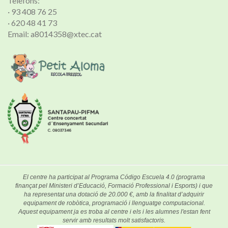
Telèfons:
· 93 408 76 25
· 620 48 41 73
Email: a8014358@xtec.cat
El centre ha participat al Programa Código Escuela 4.0 (programa
finançat pel Ministeri d’Educació, Formació Professional i Esports) i que
ha representat una dotació de 20.000 €, amb la finalitat d’adquirir
equipament de robòtica, programació i llenguatge computacional.
Aquest equipament ja es troba al centre i els i les alumnes l'estan fent
servir amb resultats molt satisfactoris.