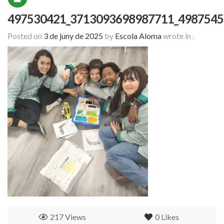
497530421_3713093698987711_4987545
Posted on
3 de juny de 2025
by
Escola Aloma
wrote in
.
217 Views
0
Likes