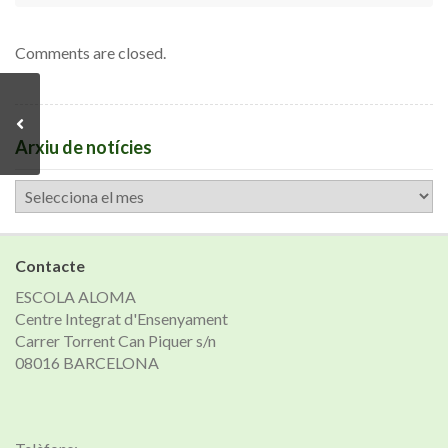
Comments are closed.
Arxiu de notícies
Arxiu
de
notícies
Contacte
ESCOLA ALOMA
Centre Integrat d'Ensenyament
Carrer Torrent Can Piquer s/n
08016 BARCELONA