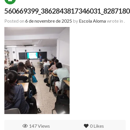
560669399_3862843817346031_8287180
Posted on
6 de novembre de 2025
by
Escola Aloma
wrote in
.
147 Views
0
Likes