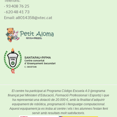
Telèfons:
· 93 408 76 25
· 620 48 41 73
Email: a8014358@xtec.cat
El centre ha participat al Programa Código Escuela 4.0 (programa
finançat pel Ministeri d’Educació, Formació Professional i Esports) i que
ha representat una dotació de 20.000 €, amb la finalitat d’adquirir
equipament de robòtica, programació i llenguatge computacional.
Aquest equipament ja es troba al centre i els i les alumnes l'estan fent
servir amb resultats molt satisfactoris.