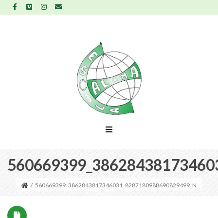
560669399_38628438173460
/
560669399_3862843817346031_8287180988690829499_N