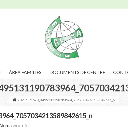
I
ÀREA FAMÍLIES
DOCUMENTS DE CENTRE
CONT
495131190783964_705703421
/
459391670_3495131190783964_7057034213589842615_N
3964_7057034213589842615_n
 Aloma
wrote in
.