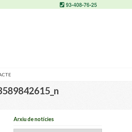
ACTE
3589842615_n
Arxiu de notícies
Arxiu