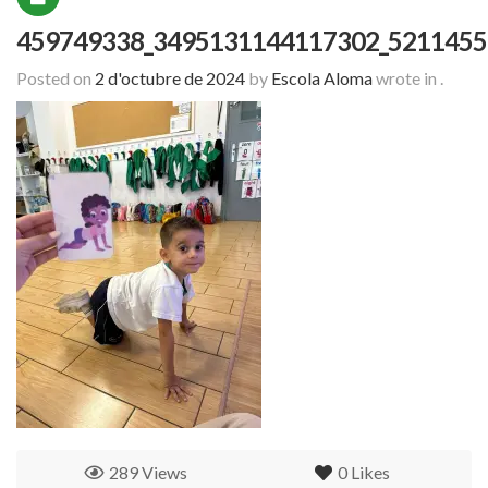
459749338_3495131144117302_5211455
Posted on
2 d'octubre de 2024
by
Escola Aloma
wrote in
.
289 Views
0
Likes