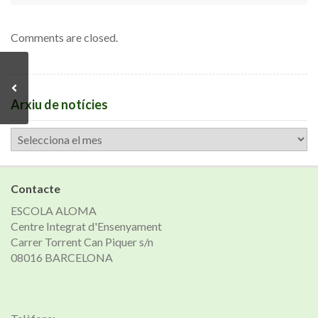
Comments are closed.
Arxiu de notícies
Arxiu
de
notícies
Contacte
ESCOLA ALOMA
Centre Integrat d'Ensenyament
Carrer Torrent Can Piquer s/n
08016 BARCELONA