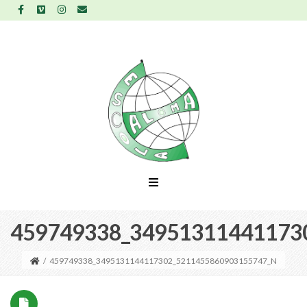
459749338_34951311441173
/
459749338_3495131144117302_5211455860903155747_N