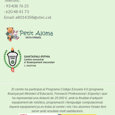
Telèfons:
· 93 408 76 25
· 620 48 41 73
Email: a8014358@xtec.cat
El centre ha participat al Programa Código Escuela 4.0 (programa
finançat pel Ministeri d’Educació, Formació Professional i Esports) i que
ha representat una dotació de 20.000 €, amb la finalitat d’adquirir
equipament de robòtica, programació i llenguatge computacional.
Aquest equipament ja es troba al centre i els i les alumnes l'estan fent
servir amb resultats molt satisfactoris.