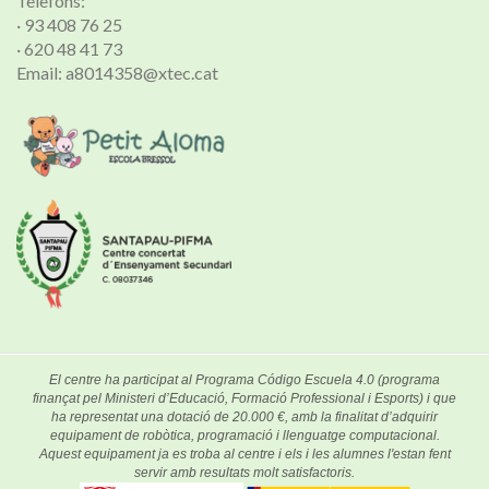
Telèfons:
· 93 408 76 25
· 620 48 41 73
Email: a8014358@xtec.cat
El centre ha participat al Programa Código Escuela 4.0 (programa
finançat pel Ministeri d’Educació, Formació Professional i Esports) i que
ha representat una dotació de 20.000 €, amb la finalitat d’adquirir
equipament de robòtica, programació i llenguatge computacional.
Aquest equipament ja es troba al centre i els i les alumnes l'estan fent
servir amb resultats molt satisfactoris.