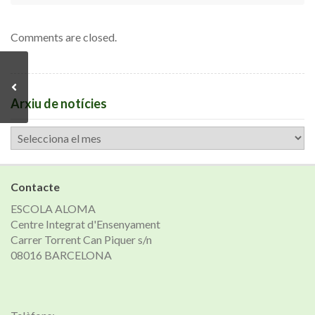
Comments are closed.
Arxiu de notícies
Arxiu
de
notícies
Contacte
ESCOLA ALOMA
Centre Integrat d'Ensenyament
Carrer Torrent Can Piquer s/n
08016 BARCELONA