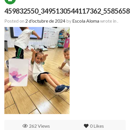
459832550_3495130544117362_5585658
Posted on
2 d'octubre de 2024
by
Escola Aloma
wrote in
.
262 Views
0
Likes