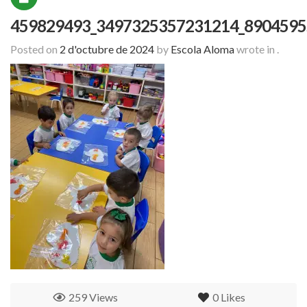
459829493_3497325357231214_8904595
Posted on
2 d'octubre de 2024
by
Escola Aloma
wrote in
.
259 Views
0
Likes