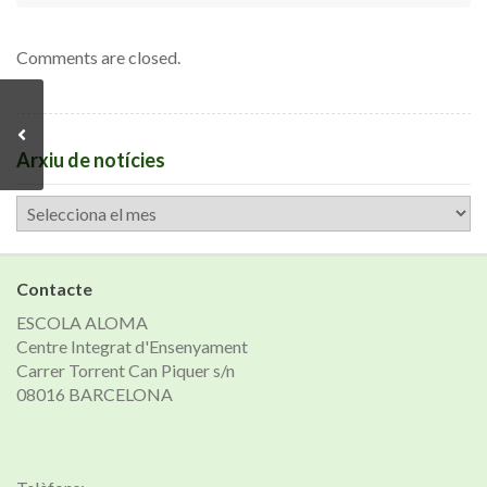
Comments are closed.
Arxiu de notícies
Arxiu
de
notícies
Contacte
ESCOLA ALOMA
Centre Integrat d'Ensenyament
Carrer Torrent Can Piquer s/n
08016 BARCELONA