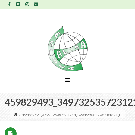
459829493_34973253572312
/
459829493_3497325357231214_8904595588801181271_N