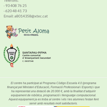
Telèfons:
· 93 408 76 25
· 620 48 41 73
Email: a8014358@xtec.cat
El centre ha participat al Programa Código Escuela 4.0 (programa
finançat pel Ministeri d’Educació, Formació Professional i Esports) i que
ha representat una dotació de 20.000 €, amb la finalitat d’adquirir
equipament de robòtica, programació i llenguatge computacional.
Aquest equipament ja es troba al centre i els i les alumnes l'estan fent
servir amb resultats molt satisfactoris.