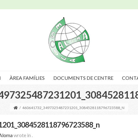
I
ÀREA FAMÍLIES
DOCUMENTS DE CENTRE
CONT
497325487231201_308452811
/
460641732_3497325487231201_3084528118796723588_N
1201_3084528118796723588_n
 Aloma
wrote in
.