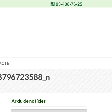
ACTE
8796723588_n
Arxiu de notícies
Arxiu