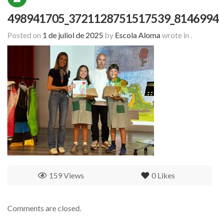
498941705_3721128751517539_8146994
Posted on
1 de juliol de 2025
by
Escola Aloma
wrote in
.
159 Views
0
Likes
Comments are closed.