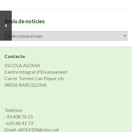
Arxiu de notícies
Arxiu
de
notícies
Contacte
ESCOLA ALOMA
Centre Integrat d'Ensenyament
Carrer Torrent Can Piquer s/n
08016 BARCELONA
Telèfons:
· 93 408 76 25
· 620 48 41 73
Email: a8014358@xtec.cat