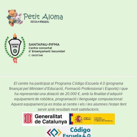
El centre ha participat al Programa Código Escuela 4.0 (programa
finançat pel Ministeri d’Educació, Formació Professional i Esports) i que
ha representat una dotació de 20.000 €, amb la finalitat d’adquirir
equipament de robòtica, programació i llenguatge computacional.
Aquest equipament ja es troba al centre i els i les alumnes l'estan fent
servir amb resultats molt satisfactoris.