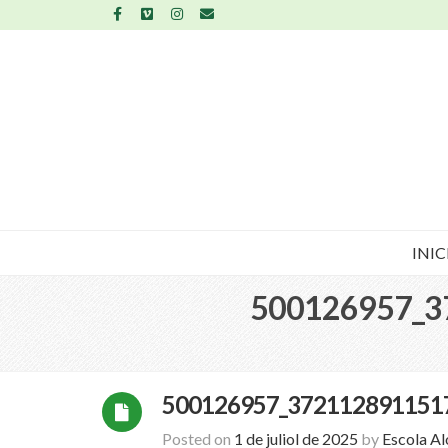
INIC
500126957_3
500126957_372112891151
Posted on
1 de juliol de 2025
by
Escola A