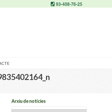
ACTE
9835402164_n
Arxiu de notícies
Arxiu