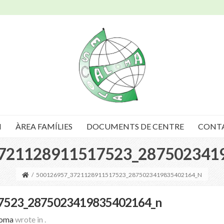
I
ÀREA FAMÍLIES
DOCUMENTS DE CENTRE
CONT
721128911517523_287502341
/
500126957_3721128911517523_2875023419835402164_N
7523_2875023419835402164_n
loma
wrote in
.