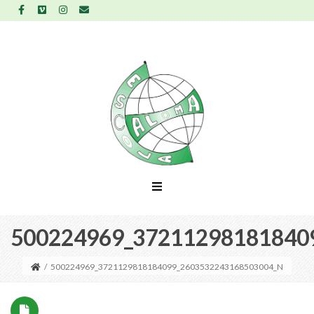
500224969_37211298181840
/
500224969_3721129818184099_2603532243168503004_N