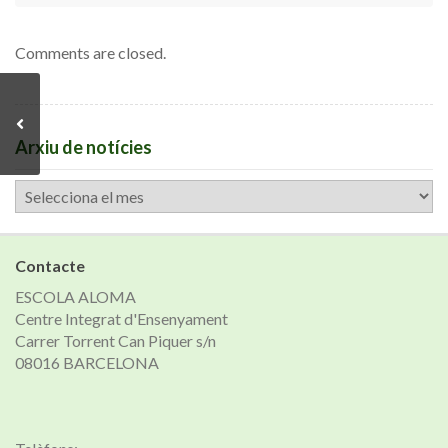
Comments are closed.
Arxiu de notícies
Arxiu
de
notícies
Contacte
ESCOLA ALOMA
Centre Integrat d'Ensenyament
Carrer Torrent Can Piquer s/n
08016 BARCELONA