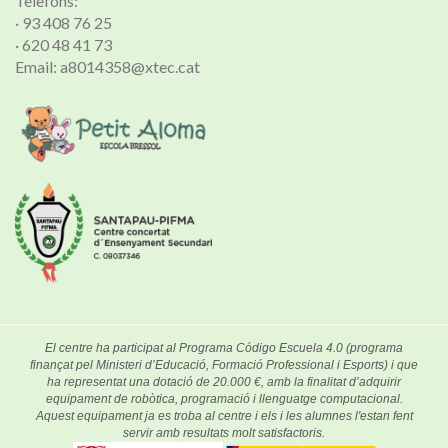
Telèfons:
· 93 408 76 25
· 620 48 41 73
Email: a8014358@xtec.cat
El centre ha participat al Programa Código Escuela 4.0 (programa
finançat pel Ministeri d’Educació, Formació Professional i Esports) i que
ha representat una dotació de 20.000 €, amb la finalitat d’adquirir
equipament de robòtica, programació i llenguatge computacional.
Aquest equipament ja es troba al centre i els i les alumnes l'estan fent
servir amb resultats molt satisfactoris.