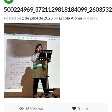
500224969_3721129818184099_2603532
Posted on
1 de juliol de 2025
by
Escola Aloma
wrote in
.
166 Views
0
Likes