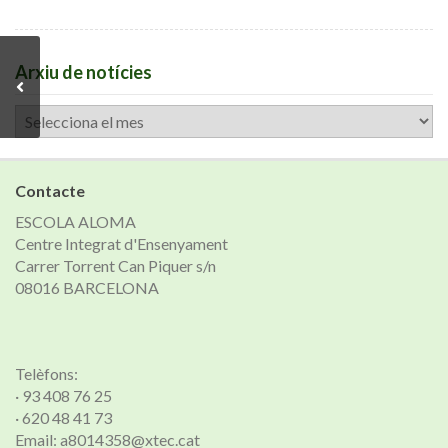
Arxiu de notícies
Arxiu
de
notícies
Contacte
ESCOLA ALOMA
Centre Integrat d'Ensenyament
Carrer Torrent Can Piquer s/n
08016 BARCELONA
Telèfons:
· 93 408 76 25
· 620 48 41 73
Email: a8014358@xtec.cat