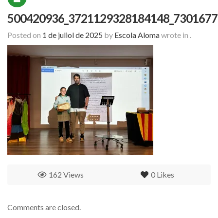
500420936_3721129328184148_7301677
Posted on
1 de juliol de 2025
by
Escola Aloma
wrote in
.
162 Views
0
Likes
Comments are closed.