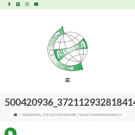
500420936_37211293281841
/
500420936_3721129328184148_7301677646490902660_N