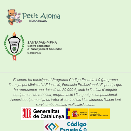
El centre ha participat al Programa Código Escuela 4.0 (programa
finançat pel Ministeri d’Educació, Formació Professional i Esports) i que
ha representat una dotació de 20.000 €, amb la finalitat d’adquirir
equipament de robòtica, programació i llenguatge computacional.
Aquest equipament ja es troba al centre i els i les alumnes l'estan fent
servir amb resultats molt satisfactoris.